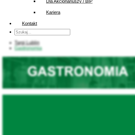
Dla Akcjonariuszy / BIP
Kariera
Kontakt
Targi Lublin
Gastronomia