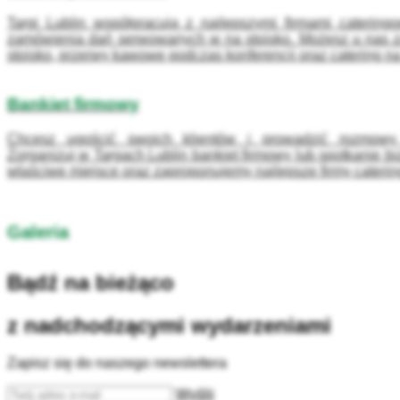
Targi Lublin współpracują z najlepszymi firmami catering
zamówienia dań serwowanych w na stoisko. Możesz u nas z
stoisko, przerwy kawowe podczas konferencji oraz catering na 
Bankiet firmowy
Chcesz ugościć swoich klientów i prowadzić rozmow
Zorganizuj w Targach Lublin bankiet firmowy lub spotkanie
właściwe miejsce oraz zaproponujemy najlepsze firmy cateri
Galeria
Bądź na bieżąco
z nadchodzącymi wydarzeniami
Zapisz się do naszego newslettera
Wyślij