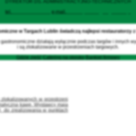
DYREKTOR DS. ADMINISTRACYJNO-TECHNICZNYCH
tel.
+48 79 79 702 36
e-mail.
a.blazejewska@targi.lublin.pl
miczne w Targach Lublin świadczą najlepsi restauratorzy 
 gastronomiczne działają wyłącznie podczas targów i innych w
i są zlokalizowane w przestrzeniach targowych.
Gdzie zjeść
Catering na stoisko
Bankiet firmowy
zlokalizowanych w przestrzeni
romatyczną kawę. Wystawcy mają
do zrealizowania w punktach