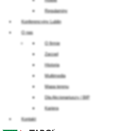
Regulaminy
Konferencyjny Lublin
O nas
O firmie
Zarząd
Historia
Multimedia
Mapa terenu
Dla Akcjonariuszy / BIP
Kariera
Kontakt