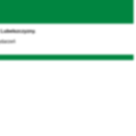
z Lubelszczyzny.
ydarzeń