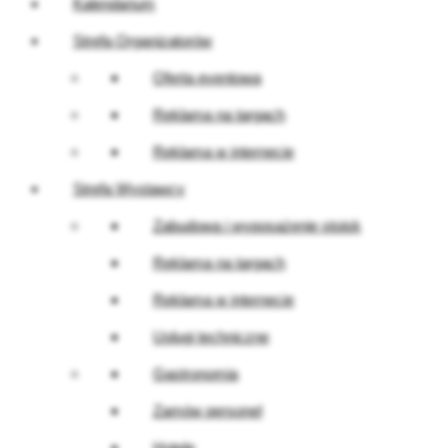
Kalendarium
Strefa Organizatorów
Oferta eventowa
Reklama na targach
Reklama w internecie
Strefa Wystawcy
Zabudowa i wyposażenie stoisk
Reklama na targach
Reklama w internecie
Usługi techniczne
Gastronomia
Zamów personel
Hotele