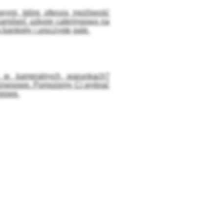
owymi, które oferują możliwość
amówić usługę cateringową na
bankiety i uroczyste gale.
y w kameralnych warunkach?
 biznesowe. Pomożemy Ci wybrać
ngowe.