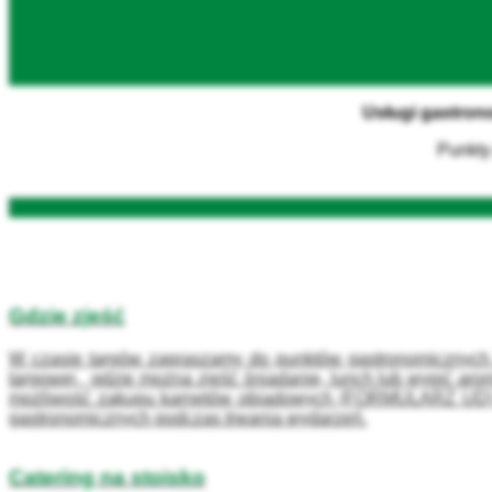
Usługi gastrono
Punkty
Gdzie zjeść
W czasie targów zapraszamy do punktów gastronomicznych 
targowej, gdzie można zjeść śniadanie, lunch lub wypić a
możliwość zakupu karnetów obiadowych (FORMULARZ UD) 
gastronomicznych podczas trwania wydarzeń.
Catering na stoisko